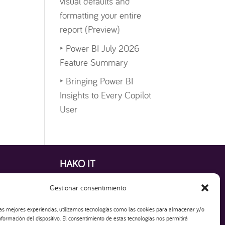
visual defaults and
formatting your entire
report (Preview)
‣
Power BI July 2026
Feature Summary
‣
Bringing Power BI
Insights to Every Copilot
User
HAKO IT
Creamos Apps, Dashboards y Sitios Web que
Gestionar consentimiento
impulsan tu Empresa
las mejores experiencias, utilizamos tecnologías como las cookies para almacenar y/o
nformación del dispositivo. El consentimiento de estas tecnologías nos permitirá