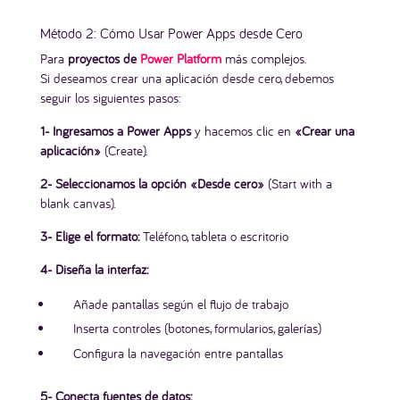
Método 2: Cómo Usar Power Apps desde Cero
Para
proyectos de
Power Platform
más complejos.
Si deseamos crear una aplicación desde cero, debemos
seguir los siguientes pasos:
1- Ingresamos a Power Apps
y hacemos clic en
«Crear una
aplicación»
(Create).
×
2- Seleccionamos la opción «Desde cero»
(Start with a
blank canvas).
✅ Checklist Testeado para
3- Elige el formato:
Teléfono, tableta o escritorio
publicar tu App SIN Errores
4- Diseña la interfaz:
Evita errores costosos y garantiza un deploy
impecable.
Añade pantallas según el flujo de trabajo
– Detecta Errores antes que tus usuarios.
Inserta controles (botones, formularios, galerías)
– Pruebas / O
ptimización de rendimiento /
Configura la navegación entre pantallas
Seguridad.
– Incluye ejemplo de App de prueba.
5- Conecta fuentes de datos: