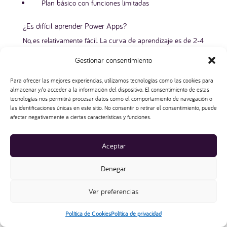
Plan básico con funciones limitadas
¿Es difícil aprender Power Apps?
No, es relativamente fácil. La curva de aprendizaje es de 2-4
semanas para conceptos básicos. Si conoces Excel, puedes
Gestionar consentimiento
crear aplicaciones funcionales en pocas horas gracias a su
interfaz drag-and-drop.
Para ofrecer las mejores experiencias, utilizamos tecnologías como las cookies para
almacenar y/o acceder a la información del dispositivo. El consentimiento de estas
¿Cuánto cuesta Power Apps?
tecnologías nos permitirá procesar datos como el comportamiento de navegación o
Los precios principales referenciales son:
las identificaciones únicas en este sitio. No consentir o retirar el consentimiento, puede
afectar negativamente a ciertas características y funciones.
Power Apps per user:
$20 USD/usuario/mes
Power Apps per app:
$10 USD/usuario/app/mes
Aceptar
Incluido en Microsoft 365:
Según el plan
Desarrollador:
Gratuito (según funcionalidades
Denegar
premium)
Ver preferencias
¿Qué tipos de aplicaciones puedo crear?
Política de Cookies
Política de privacidad
Puedes crear: