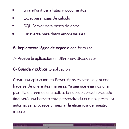
SharePoint para listas y documentos
SÍ QUIERO LA GUÍA
Excel para hojas de cálculo
SQL Server para bases de datos
Dataverse para datos empresariales
🎉
Oferta de lanzamiento:
40% OFF
en las 30 primeras compras
Código:
40-OFF
6- Implementa lógica de negocio
con fórmulas
⏳ Cuando se agoten, sube el precio
7- Prueba la aplicación
en diferentes dispositivos
8- Guarda y publica
tu aplicación
Crear una aplicación en Power Apps es sencillo y puede
hacerse de diferentes maneras. Ya sea que elijamos una
plantilla o creemos una aplicación desde cero, el resultado
final será una herramienta personalizada que nos permitirá
automatizar procesos y mejorar la eficiencia de nuestro
trabajo.