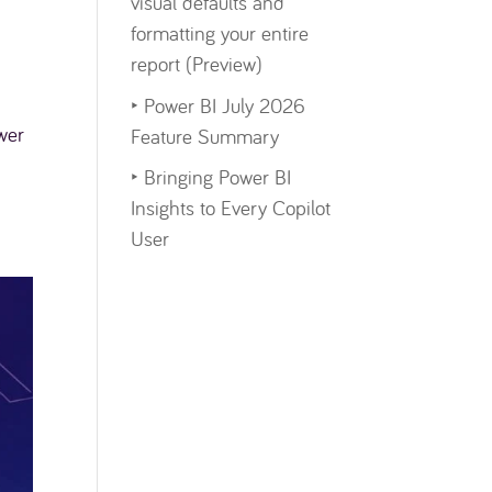
visual defaults and
formatting your entire
report (Preview)
‣
Power BI July 2026
wer
Feature Summary
‣
Bringing Power BI
Insights to Every Copilot
User