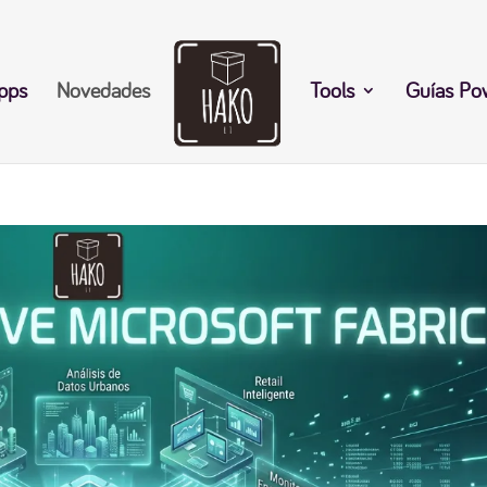
pps
Novedades
Tools
Guías Po