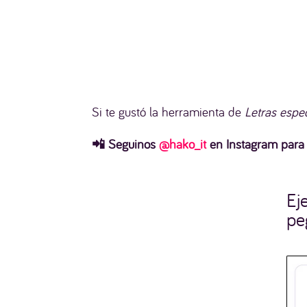
Si te gustó la herramienta de
Letras espec
📲 Seguinos
@hako_it
en Instagram para e
Ej
pe