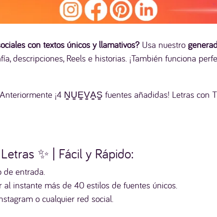
ciales con textos únicos y llamativos?
Usa nuestro
generad
fía, descripciones, Reels e historias. ¡También funciona per
nteriormente ¡4 N̳U̳E̳V̳A̳S̳ fuentes añadidas! Letras con Tí
etras ✨ | Fácil y Rápido:
o de entrada.
r al instante más de 40 estilos de fuentes únicos.
nstagram o cualquier red social.