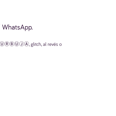
/ WhatsApp.
uja ⒷⓊⓇⒷⓊⒿⒶ, glitch, al revés o