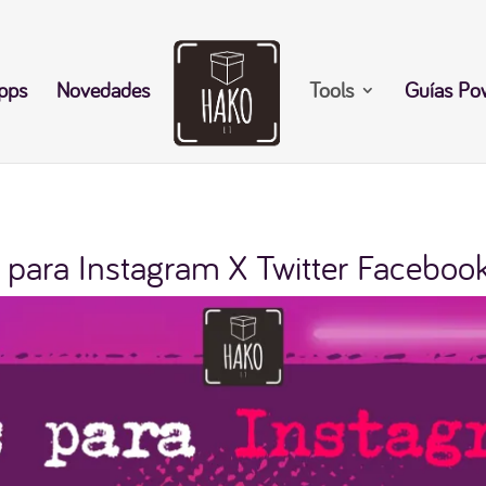
pps
Novedades
Tools
Guías Po
s para Instagram X Twitter Facebook