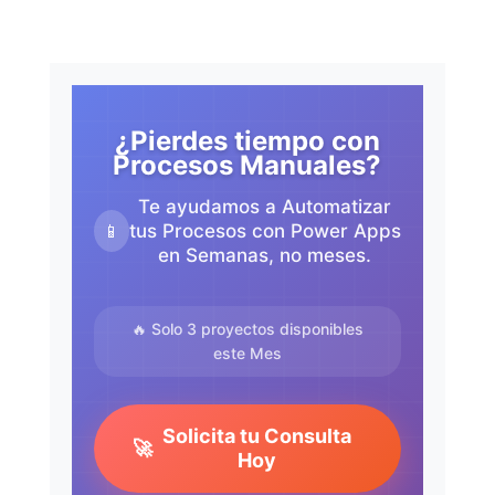
¿Pierdes tiempo con
Procesos Manuales?
Te ayudamos a Automatizar
📱
tus Procesos con Power Apps
en Semanas, no meses.
🔥 Solo 3 proyectos disponibles
este Mes
Solicita tu Consulta
🚀
Hoy