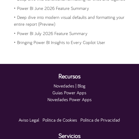
‣
Power BI June 2026 Feature Summary
‣
Deep dive into modern visual defaults and formatting your
entire report (Preview)
‣
Power BI July 2026 Feature Summary
‣
Bringing Power BI Insights to Every Copilot User
Recursos
Novedades | Blog
Guías Power Apps
Novedades Power Apps
Aviso Legal
|
Política de Cookies
|
Política de Privacidad
Servicios