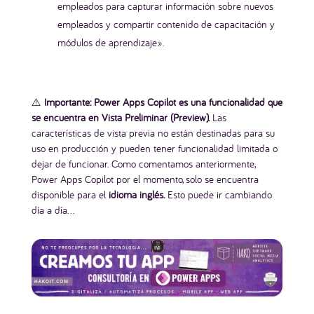
empleados para capturar información sobre nuevos
empleados y compartir contenido de capacitación y
módulos de aprendizaje».
⚠️
Importante: Power Apps Copilot es una funcionalidad que
se encuentra en Vista Preliminar (
Preview)
.
Las
×
características de vista previa no están destinadas para su
uso en producción y pueden tener funcionalidad limitada o
dejar de funcionar. Como comentamos anteriormente,
✅ Checklist Testeado para
Power Apps Copilot por el momento, solo se encuentra
publicar tu App SIN Errores
disponible para el
idioma inglés.
Esto puede ir cambiando
día a día…
Evita errores costosos y garantiza un deploy
impecable.
– Detecta Errores antes que tus usuarios.
– Pruebas / O
ptimización de rendimiento /
Seguridad.
– Incluye ejemplo de App de prueba.