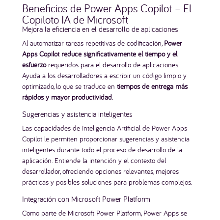
Beneficios de Power Apps Copilot – El
SÍ QUIERO LA GUÍA
Copiloto IA de Microsoft
Mejora la eficiencia en el desarrollo de aplicaciones
Al automatizar tareas repetitivas de codificación,
Power
Apps Copilot reduce significativamente el tiempo y el
🎉
Oferta de lanzamiento:
40% OFF
esfuerzo
requeridos para el desarrollo de aplicaciones.
en las 30 primeras compras
Ayuda a los desarrolladores a escribir un código limpio y
Código:
40-OFF
optimizado, lo que se traduce en
tiempos de entrega más
⏳ Cuando se agoten, sube el precio
rápidos y mayor productividad.
Sugerencias y asistencia inteligentes
Las capacidades de Inteligencia Artificial de Power Apps
Copilot le permiten proporcionar sugerencias y asistencia
inteligentes durante todo el proceso de desarrollo de la
aplicación. Entiende la intención y el contexto del
desarrollador, ofreciendo opciones relevantes, mejores
prácticas y posibles soluciones para problemas complejos.
Integración con Microsoft Power Platform
Como parte de
Microsoft Power Platform
, Power Apps se