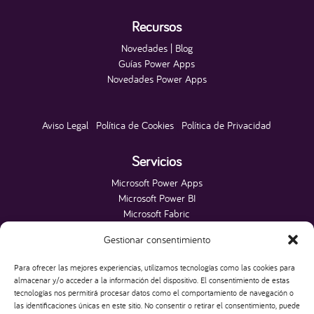
Recursos
Novedades | Blog
Guías Power Apps
Novedades Power Apps
Aviso Legal
|
Política de Cookies
|
Política de Privacidad
Servicios
Microsoft Power Apps
Microsoft Power BI
Microsoft Fabric
Microsoft Power Platform
Gestionar consentimiento
Microsoft SQL Server
Páginas Web
Para ofrecer las mejores experiencias, utilizamos tecnologías como las cookies para
Web para Alojamientos
almacenar y/o acceder a la información del dispositivo. El consentimiento de estas
tecnologías nos permitirá procesar datos como el comportamiento de navegación o
las identificaciones únicas en este sitio. No consentir o retirar el consentimiento, puede
HAKO IT