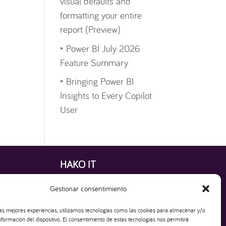
visual defaults and
formatting your entire
report (Preview)
‣
Power BI July 2026
Feature Summary
‣
Bringing Power BI
Insights to Every Copilot
User
HAKO IT
Creamos Apps, Dashboards y Sitios Web que
Gestionar consentimiento
impulsan tu Empresa
las mejores experiencias, utilizamos tecnologías como las cookies para almacenar y/o
nformación del dispositivo. El consentimiento de estas tecnologías nos permitirá