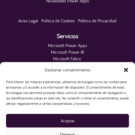
Novedades Power Apps
Aviso Legal
|
Política de Cookies
|
Política de Privacidad
Servicios
Microsoft Power Apps
Microsoft Power BI
Microsoft Fabric
Microsoft Power Platform
Gestionar consentimiento
Microsoft SQL Server
Páginas Web
Para ofrecer las mejores experiencias, utilizamos tecnologías como las cookies para
Web para Alojamientos
almacenar y/o acceder a la información del dispositivo. El consentimiento de estas
tecnologías nos permitirá procesar datos como el comportamiento de navegación o
las identificaciones únicas en este sitio. No consentir o retirar el consentimiento, puede
HAKO IT
afectar negativamente a ciertas características y funciones.
Creamos Apps, Dashboards y Sitios Web que
impulsan tu Empresa
Aceptar
Denegar