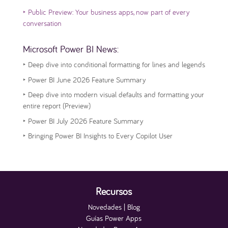
‣
Public Preview: Your business apps, now part of every
conversation
Microsoft Power BI News:
‣
Deep dive into conditional formatting for lines and legends
‣
Power BI June 2026 Feature Summary
‣
Deep dive into modern visual defaults and formatting your
entire report (Preview)
‣
Power BI July 2026 Feature Summary
‣
Bringing Power BI Insights to Every Copilot User
Recursos
Novedades | Blog
Guías Power Apps