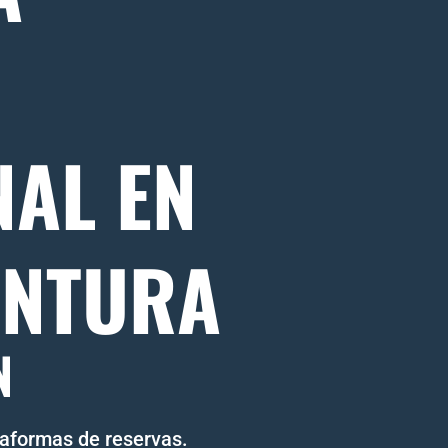
R
NAL EN
ENTURA
N
taformas de reservas.