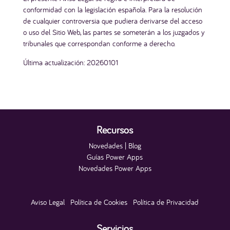
conformidad con la legislación española. Para la resolución
de cualquier controversia que pudiera derivarse del acceso
o uso del Sitio Web, las partes se someterán a los juzgados y
tribunales que correspondan conforme a derecho.
Última actualización: 20260101
Recursos
Novedades | Blog
Guías Power Apps
Novedades Power Apps
Aviso Legal
|
Política de Cookies
|
Política de Privacidad
Servicios